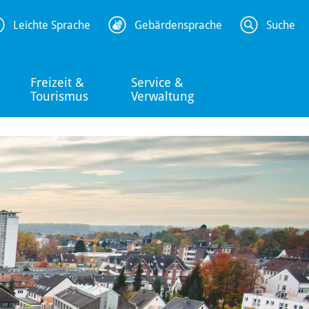
Leichte Sprache
Gebärdensprache
Suche
Freizeit &
Service &
Tourismus
Verwaltung