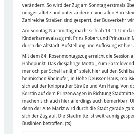
verändern. So wird der Zug am Sonntag erstmals über 
neugestaltete und unter anderem von allen Bordstei
Zahlreiche Straßen sind gesperrt, der Busverkehr wir
Am Sonntag-Nachmittag macht sich ab 14.11 Uhr da
Kinderkarnevalszug mit Prinz Robert und Prinzessin
durch die Altstadt. Aufstellung und Auflösung ist hier
Mit dem 84. Rosenmontagszug erreicht die Session a
Höhepunkt. Das diesjährige Motto „Zum Fastelovend in
mer och per Scheff anläje“ spielt hier auf den Schiff
heimischen Rheinufer, in Höhe Deusser-Haus, realisi
sich auf der Knipprather Straße und Am Hang. Von dort
Kerstin auf dem Prinzenwagen in Richtung Stadtmitte 
machen sich auch hier allerdings auch bemerkbar. Üb
denn der Alte Markt wird durch die Stadt gerade ganz
sich der Zug auf. Die Stadtmitte ist weiträumig gesp
Buslinien betroffen. (ts)