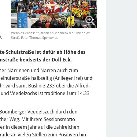
Wenn d'r Zoch kütt, stonn en Monnem die Lück an d'r
t
Stroß. Foto: Thomas Spekowius
te Schulstraße ist dafür ab Höhe des
traße beidseits der Doll Eck.
emer Närrinnen und Narren auch zum
einuferstraße halbseitig (Anlieger frei) und
hr wird samt Buslinie 233 über die Alfred-
 und Veedelzochs ist traditionell um 14.33
. Boomberger Veedelszoch durch den
rather Weg. Mit ihrem Sessionsmotto
er in diesem Jahr auf die zahlreichen
erade an vielen Stellen zum Positiven hin