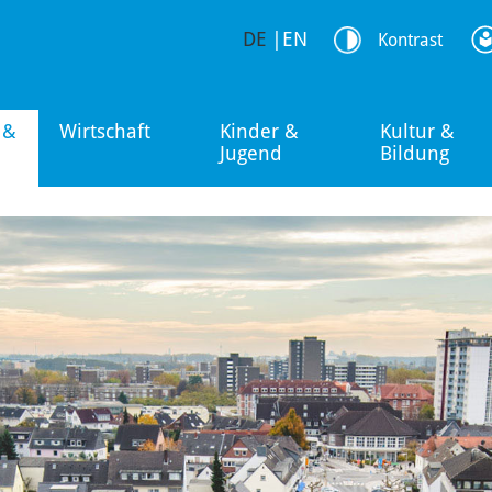
DE
|
EN
Kontrast
 &
Wirtschaft
Kinder &
Kultur &
Jugend
Bildung