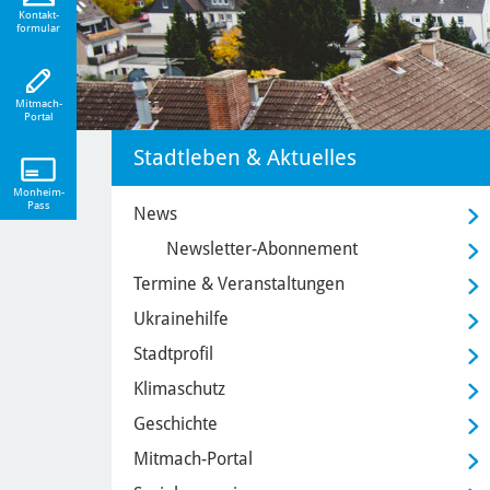
eiten!
Kontakt-
formular
Mitmach-
Portal
Stadtleben & Aktuelles
Monheim-
Pass
News
Newsletter-Abonnement
Termine & Veranstaltungen
Ukrainehilfe
Stadtprofil
Klimaschutz
Geschichte
Mitmach-Portal