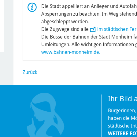
Die Stadt appelliert an Anlieger und Autofah
Absperrungen zu beachten. Im Weg stehend
abgeschleppt werden.
Die Zugwege sind alle
im städtischen Ter
Die Busse der Bahnen der Stadt Monheim fa
Umleitungen. Alle wichtigen Informationen 
www.bahnen-monheim.de.
Zurück
Ihr Bild
Bürgerinnen,
haben die Mög
städtische In
WEITERE FO