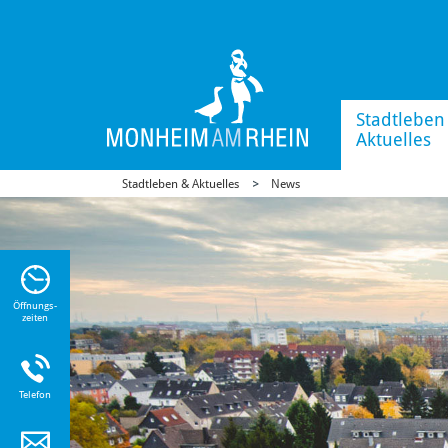
Stadtleben
Aktuelles
Stadtleben & Aktuelles
News
n Sie
n zu
Öffnungs-
zeiten
Telefon