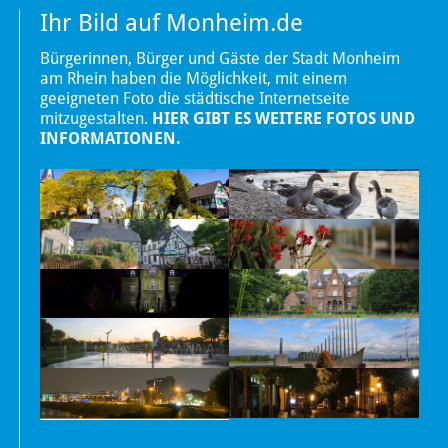
Ihr Bild auf Monheim.de
Bürgerinnen, Bürger und Gäste der Stadt Monheim
am Rhein haben die Möglichkeit, mit einem
geeigneten Foto die städtische Internetseite
mitzugestalten.
HIER GIBT ES WEITERE FOTOS UND
INFORMATIONEN.