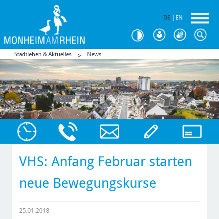
DE
|
EN
Stadtleben & Aktuelles
News
VHS: Anfang Februar starten
neue Bewegungskurse
25.01.2018