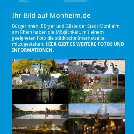
Ihr Bild auf Monheim.de
Bürgerinnen, Bürger und Gäste der Stadt Monheim
am Rhein haben die Möglichkeit, mit einem
geeigneten Foto die städtische Internetseite
mitzugestalten.
HIER GIBT ES WEITERE FOTOS UND
INFORMATIONEN.