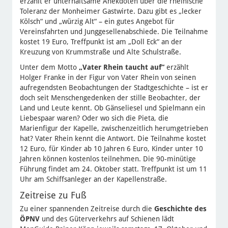
erzählt er unterhaltsame Anekdoten über die rheinische
Toleranz der Monheimer Gastwirte. Dazu gibt es „lecker
Kölsch“ und „würzig Alt“ – ein gutes Angebot für
Vereinsfahrten und Junggesellenabschiede. Die Teilnahme
kostet 19 Euro, Treffpunkt ist am „Doll Eck“ an der
Kreuzung von Krummstraße und Alte Schulstraße.
Unter dem Motto
„Vater Rhein taucht auf“
erzählt
Holger Franke in der Figur von Vater Rhein von seinen
aufregendsten Beobachtungen der Stadtgeschichte – ist er
doch seit Menschengedenken der stille Beobachter, der
Land und Leute kennt. Ob Gänseliesel und Spielmann ein
Liebespaar waren? Oder wo sich die Pieta, die
Marienfigur der Kapelle, zwischenzeitlich herumgetrieben
hat? Vater Rhein kennt die Antwort. Die Teilnahme kostet
12 Euro, für Kinder ab 10 Jahren 6 Euro, Kinder unter 10
Jahren können kostenlos teilnehmen. Die 90-minütige
Führung findet am 24. Oktober statt. Treffpunkt ist um 11
Uhr am Schiffsanleger an der Kapellenstraße.
Zeitreise zu Fuß
Zu einer spannenden Zeitreise durch die
Geschichte des
ÖPNV
und des Güterverkehrs auf Schienen lädt