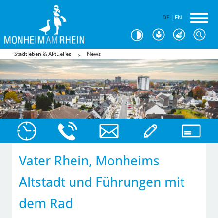
DE
|
EN
Stadtleben & Aktuelles
News
Vater Rhein, Monheims
Altstadt und Führungen mit
dem Rad