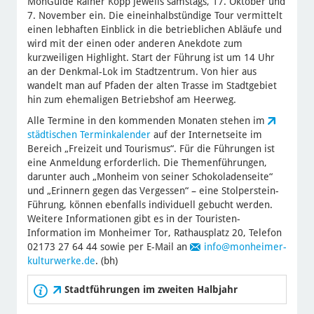
MonGuide Rainer Köpp jeweils samstags, 17. Oktober und
7. November ein. Die eineinhalbstündige Tour vermittelt
einen lebhaften Einblick in die betrieblichen Abläufe und
wird mit der einen oder anderen Anekdote zum
kurzweiligen Highlight. Start der Führung ist um 14 Uhr
an der Denkmal-Lok im Stadtzentrum. Von hier aus
wandelt man auf Pfaden der alten Trasse im Stadtgebiet
hin zum ehemaligen Betriebshof am Heerweg.
Alle Termine in den kommenden Monaten stehen im
städtischen Terminkalender
auf der Internetseite im
Bereich „Freizeit und Tourismus“. Für die Führungen ist
eine Anmeldung erforderlich. Die Themenführungen,
darunter auch „Monheim von seiner Schokoladenseite“
und „Erinnern gegen das Vergessen“ – eine Stolperstein-
Führung, können ebenfalls individuell gebucht werden.
Weitere Informationen gibt es in der Touristen-
Information im Monheimer Tor, Rathausplatz 20, Telefon
02173 27 64 44 sowie per E-Mail an
info
@monheimer-
kulturwerke.de
. (bh)
Stadtführungen im zweiten Halbjahr