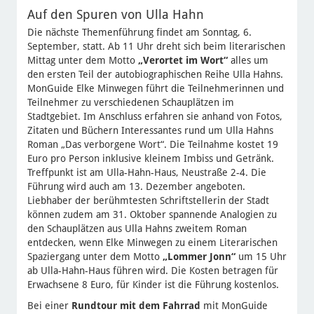
Auf den Spuren von Ulla Hahn
Die nächste Themenführung findet am Sonntag, 6.
September, statt. Ab 11 Uhr dreht sich beim literarischen
Mittag unter dem Motto
„Verortet im Wort“
alles um
den ersten Teil der autobiographischen Reihe Ulla Hahns.
MonGuide Elke Minwegen führt die Teilnehmerinnen und
Teilnehmer zu verschiedenen Schauplätzen im
Stadtgebiet. Im Anschluss erfahren sie anhand von Fotos,
Zitaten und Büchern Interessantes rund um Ulla Hahns
Roman „Das verborgene Wort“. Die Teilnahme kostet 19
Euro pro Person inklusive kleinem Imbiss und Getränk.
Treffpunkt ist am Ulla-Hahn-Haus, Neustraße 2-4. Die
Führung wird auch am 13. Dezember angeboten.
Liebhaber der berühmtesten Schriftstellerin der Stadt
können zudem am 31. Oktober spannende Analogien zu
den Schauplätzen aus Ulla Hahns zweitem Roman
entdecken, wenn Elke Minwegen zu einem Literarischen
Spaziergang unter dem Motto
„Lommer Jonn“
um 15 Uhr
ab Ulla-Hahn-Haus führen wird. Die Kosten betragen für
Erwachsene 8 Euro, für Kinder ist die Führung kostenlos.
Bei einer
Rundtour mit dem Fahrrad
mit MonGuide