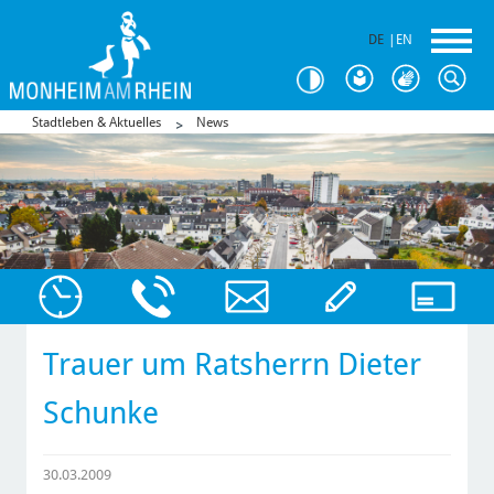
DE
|
EN
Stadtleben & Aktuelles
News
Trauer um Ratsherrn Dieter
Schunke
30.03.2009