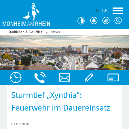
DE
|
EN
Stadtleben & Aktuelles
News
Sturmtief „Xynthia“:
Feuerwehr im Dauereinsatz
01.03.2010