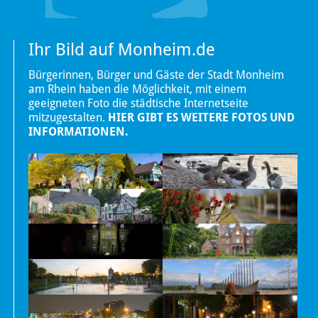
Ihr Bild auf Monheim.de
Bürgerinnen, Bürger und Gäste der Stadt Monheim
am Rhein haben die Möglichkeit, mit einem
geeigneten Foto die städtische Internetseite
mitzugestalten.
HIER GIBT ES WEITERE FOTOS UND
INFORMATIONEN.