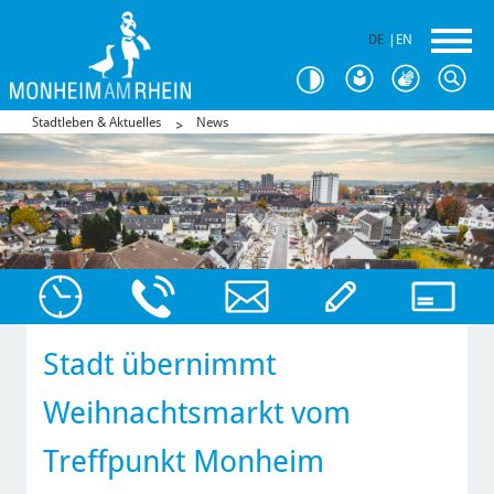
DE
|
EN
Stadtleben & Aktuelles
News
Stadt übernimmt
Weihnachtsmarkt vom
Treffpunkt Monheim