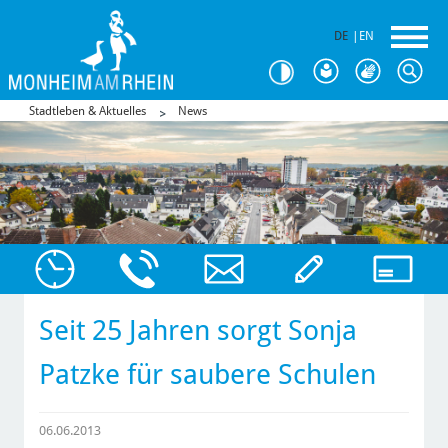
DE
|
EN
Stadtleben & Aktuelles
News
Seit 25 Jahren sorgt Sonja
Patzke für saubere Schulen
06.06.2013