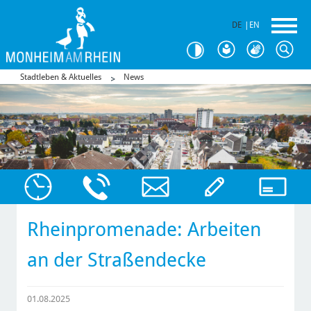
DE
|
EN
Stadtleben & Aktuelles
News
Rheinpromenade: Arbeiten
an der Straßendecke
01.08.2025