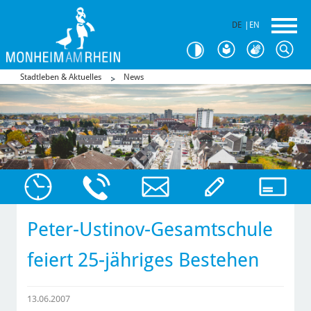
DE
|
EN
Stadtleben & Aktuelles
News
Peter-Ustinov-Gesamtschule
feiert 25-jähriges Bestehen
13.06.2007