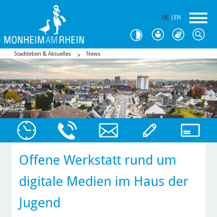
DE
|
EN
Stadtleben & Aktuelles
News
Offene Werkstatt rund um
digitale Medien im Haus der
Jugend