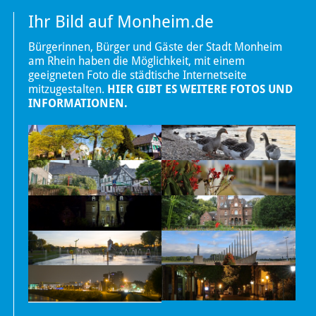
Ihr Bild auf Monheim.de
Bürgerinnen, Bürger und Gäste der Stadt Monheim
am Rhein haben die Möglichkeit, mit einem
geeigneten Foto die städtische Internetseite
mitzugestalten.
HIER GIBT ES WEITERE FOTOS UND
INFORMATIONEN.