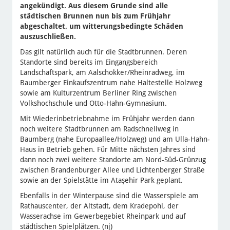
angekündigt. Aus diesem Grunde sind alle
städtischen Brunnen nun bis zum Frühjahr
abgeschaltet, um witterungsbedingte Schäden
auszuschließen.
Das gilt natürlich auch für die Stadtbrunnen. Deren
Standorte sind bereits im Eingangsbereich
Landschaftspark, am Aalschokker/Rheinradweg, im
Baumberger Einkaufszentrum nahe Haltestelle Holzweg
sowie am Kulturzentrum Berliner Ring zwischen
Volkshochschule und Otto-Hahn-Gymnasium.
Mit Wiederinbetriebnahme im Frühjahr werden dann
noch weitere Stadtbrunnen am Radschnellweg in
Baumberg (nahe Europaallee/Holzweg) und am Ulla-Hahn-
Haus in Betrieb gehen. Für Mitte nächsten Jahres sind
dann noch zwei weitere Standorte am Nord-Süd-Grünzug
zwischen Brandenburger Allee und Lichtenberger Straße
sowie an der Spielstätte im Ataşehir Park geplant.
Ebenfalls in der Winterpause sind die Wasserspiele am
Rathauscenter, der Altstadt, dem Kradepohl, der
Wasserachse im Gewerbegebiet Rheinpark und auf
städtischen Spielplätzen. (nj)