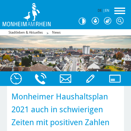
DE
|
EN
Stadtleben & Aktuelles
News
Monheimer Haushaltsplan
2021 auch in schwierigen
Zeiten mit positiven Zahlen