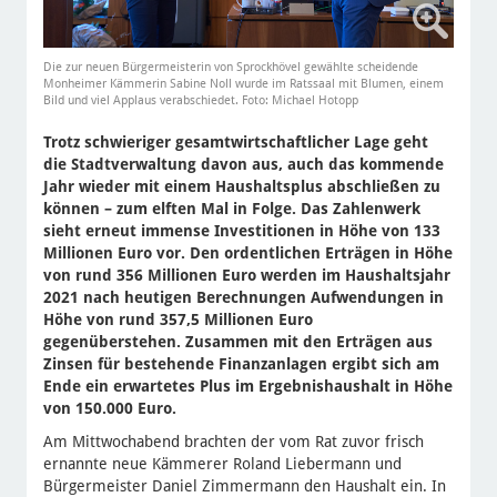
Die zur neuen Bürgermeisterin von Sprockhövel gewählte scheidende
Monheimer Kämmerin Sabine Noll wurde im Ratssaal mit Blumen, einem
Bild und viel Applaus verabschiedet. Foto: Michael Hotopp
Trotz schwieriger gesamtwirtschaftlicher Lage geht
die Stadtverwaltung davon aus, auch das kommende
Jahr wieder mit einem Haushaltsplus abschließen zu
können – zum elften Mal in Folge. Das Zahlenwerk
sieht erneut immense Investitionen in Höhe von 133
Millionen Euro vor. Den ordentlichen Erträgen in Höhe
von rund 356 Millionen Euro werden im Haushaltsjahr
2021 nach heutigen Berechnungen Aufwendungen in
Höhe von rund 357,5 Millionen Euro
gegenüberstehen. Zusammen mit den Erträgen aus
Zinsen für bestehende Finanzanlagen ergibt sich am
Ende ein erwartetes Plus im Ergebnishaushalt in Höhe
von 150.000 Euro.
Am Mittwochabend brachten der vom Rat zuvor frisch
ernannte neue Kämmerer Roland Liebermann und
Bürgermeister Daniel Zimmermann den Haushalt ein. In