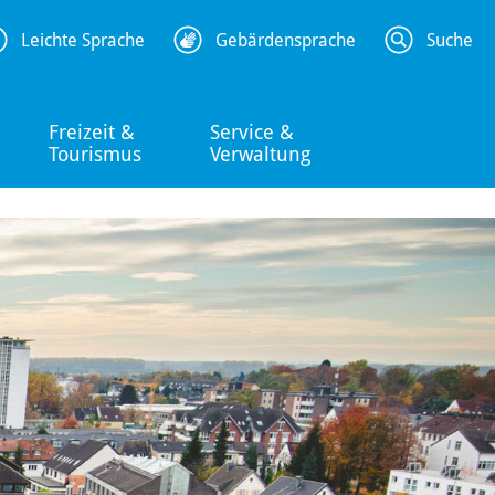
Leichte Sprache
Gebärdensprache
Suche
Freizeit &
Service &
Tourismus
Verwaltung