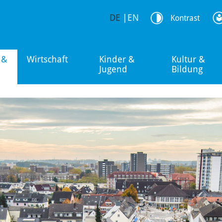
DE
|
EN
Kontrast
 &
Wirtschaft
Kinder &
Kultur &
Jugend
Bildung