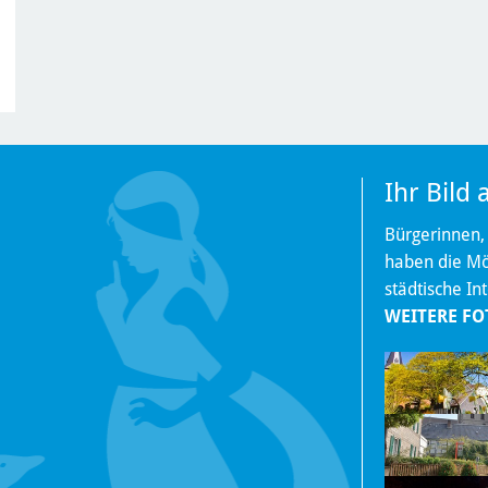
Ihr Bild
Bürgerinnen,
haben die Mög
städtische In
WEITERE FO