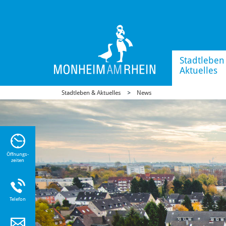
Stadtleben
Aktuelles
Stadtleben & Aktuelles
News
n Sie
n zu
Öffnungs-
zeiten
Telefon