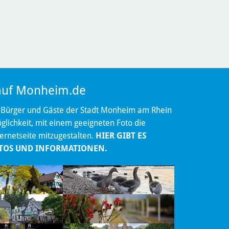
 auf Monheim.de
 Bürger und Gäste der Stadt Monheim am Rhein
lichkeit, mit einem geeigneten Foto die
ternetseite mitzugestalten.
HIER GIBT ES
TOS UND INFORMATIONEN.