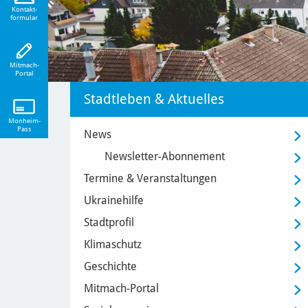
eiten!
Kontakt-
formular
Mitmach-
Portal
Stadtleben & Aktuelles
Monheim-
Pass
News
Newsletter-Abonnement
Termine & Veranstaltungen
Ukrainehilfe
Stadtprofil
Klimaschutz
Geschichte
Mitmach-Portal