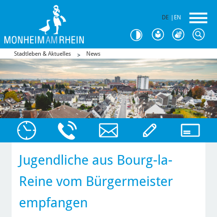
DE
|
EN
Stadtleben & Aktuelles
News
Jugendliche aus Bourg-la-
Reine vom Bürgermeister
empfangen