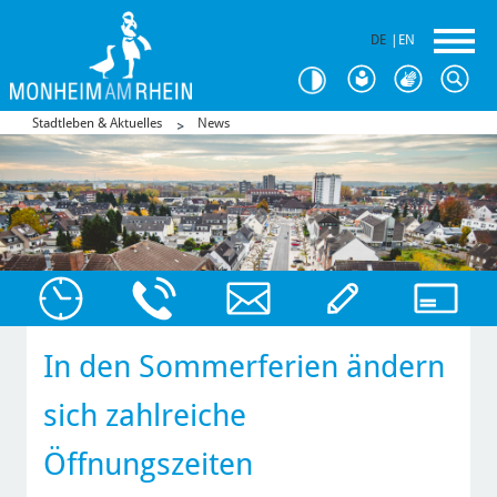
DE
|
EN
Stadtleben & Aktuelles
News
In den Sommerferien ändern
sich zahlreiche
Öffnungszeiten