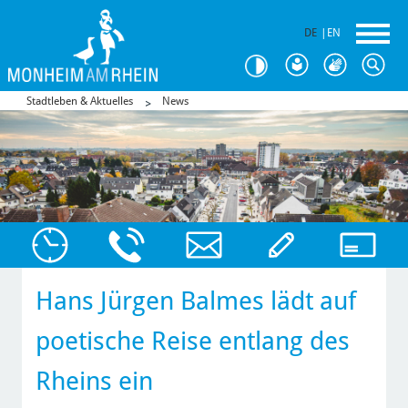
DE
|
EN
Stadtleben & Aktuelles
News
Hans Jürgen Balmes lädt auf
poetische Reise entlang des
Rheins ein