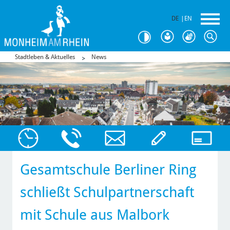
DE
|
EN
Stadtleben & Aktuelles
News
Gesamtschule Berliner Ring
schließt Schulpartnerschaft
mit Schule aus Malbork