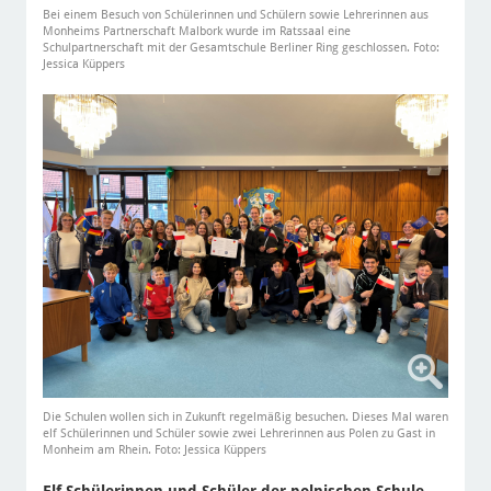
Bei einem Besuch von Schülerinnen und Schülern sowie Lehrerinnen aus
Monheims Partnerschaft Malbork wurde im Ratssaal eine
Schulpartnerschaft mit der Gesamtschule Berliner Ring geschlossen. Foto:
Jessica Küppers
Die Schulen wollen sich in Zukunft regelmäßig besuchen. Dieses Mal waren
elf Schülerinnen und Schüler sowie zwei Lehrerinnen aus Polen zu Gast in
Monheim am Rhein. Foto: Jessica Küppers