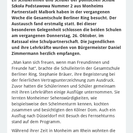
Elf Schülerinnen und Schüler der polnischen Schule
Szkoła Podstawowa Nummer 2 aus Monheims
Partnerstadt Malbork haben in der vergangenen
Woche die Gesamtschule Berliner Ring besucht. Der
Austausch fand erstmalig statt. Bei dieser
besonderen Gelegenheit schlossen die beiden Schulen
am vergangenen Donnerstag, 26. Oktober, im
Ratssaal eine Schulpartnerschaft. Die Jugendlichen
und ihre Lehrkräfte wurden von Bürgermeister Daniel
Zimmermann herzlich empfangen.
„Man kann sich freuen, wenn man Freundinnen und
Freunde hat“, brachte die Schulleiterin der Gesamtschule
Berliner Ring, Stephanie Bräuer, ihre Begeisterung bei
der feierlichen Vertragsunterzeichnung zum Ausdruck.
Zuvor hatten die Schülerinnen und Schüler gemeinsam
mit ihren Lehrkräften einige Ausflüge unternommen. Sie
lernten Monheimer Sehenswürdigkeiten, wie
beispielsweise den Schelmenturm kennen, kochten
zusammen und besichtigten den Kölner Dom. Auch ein
Ausflug nach Düsseldorf mit Besuch des Fernsehturms
stand auf dem Programm.
Während ihrer Zeit in Monheim am Rhein wohnten die