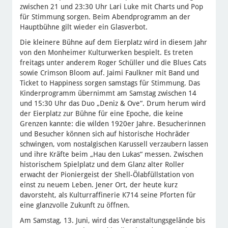
zwischen 21 und 23:30 Uhr Lari Luke mit Charts und Pop
für Stimmung sorgen. Beim Abendprogramm an der
Hauptbühne gilt wieder ein Glasverbot.
Die kleinere Bühne auf dem Eierplatz wird in diesem Jahr
von den Monheimer Kulturwerken bespielt. Es treten
freitags unter anderem Roger Schüller und die Blues Cats
sowie Crimson Bloom auf. Jaimi Faulkner mit Band und
Ticket to Happiness sorgen samstags für Stimmung. Das
Kinderprogramm übernimmt am Samstag zwischen 14
und 15:30 Uhr das Duo „Deniz & Ove“. Drum herum wird
der Eierplatz zur Bühne für eine Epoche, die keine
Grenzen kannte: die wilden 1920er Jahre. Besucherinnen
und Besucher können sich auf historische Hochräder
schwingen, vom nostalgischen Karussell verzaubern lassen
und ihre Kräfte beim „Hau den Lukas“ messen. Zwischen
historischem Spielplatz und dem Glanz alter Roller
erwacht der Pioniergeist der Shell-Ölabfüllstation von
einst zu neuem Leben. Jener Ort, der heute kurz
davorsteht, als Kulturraffinerie K714 seine Pforten für
eine glanzvolle Zukunft zu öffnen.
Am Samstag, 13. Juni, wird das Veranstaltungsgelände bis