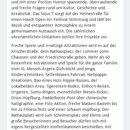
und mit einer Portion Humor spannende, überraschende
und freche Fragen rund um Kultur, Geschichte und
Kreativität. Das Sojus 7 sorgt auf der Heinestraße für
einen Hauch Open-Air-Festival-Stimmung und lädt bei
Musik und entspannter Atmosphäre zu einem
gemeinsamen Austausch ein. Die zahlreichen
ehrenamtlichen Initiativen stellen ihre Projekte vor.
Freche Spiele und irrwitzige Attraktionen wird es auf der
Krischerstraße, dem Rathausplatz, der Lommer-jonn-
Chaussee und der Friedrichstraße geben. Mehr als 60
kostenfreie Attraktionen und Spiele für die ganze Familie.
Vom XL-Mensch-Ärgere-Dich-Nicht und Jenga,
Kinderschminken, Seifenblasen-Fahrrad, Wellpappe-
Kreationen, Bau eines Holz-Hippie-Busses, der
Lokalhelden-Area, Tigerenten-Rodeo, Einhorn-Reiten,
Irrgarten, Sumo-Ringen, menschlicher Riesen-Kicker,
Disco-Hüpfburg, Paddelboote-Pool über chinesische
Kalligraphie, eine Foto-Aktion, freche Masken-Basteln bis
hin zu Fitness-Tests und einer Schaum-Hüpfburg. Der
Rathausplatz wird zum Schelmenplatz und kleine und
große Besucherinnen und Besucher dürfen sich mit
eigens hergestellten Konfettikanonen beschießen, mit