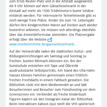
zum Ernst-Reuter-Platz und in die Altstadt ausgeweitet.
Ab 9 Uhr können auf dem Gänselieselmarkt in der
Altstadt auf mehr als 1500 Trödelmetern bunte Schätze
entdeckt werden. Für interessierte Teilnehmende gibt es
noch wenige freie Plätze. Kinder bis zum 14. Lebensjahr
dürfen ihre kindgerechten Waren auf Decken auch wieder
kostenfrei anbieten. Sie müssen sich allerdings ebenfalls
über das Anmeldeformular anmelden. Die Platzvergabe
erfolgt über die Website
www.monheimmitte.de/gaenselieselmarkt
.
Auf der Heinestraße laden die städtischen Kultur- und
Bildungseinrichtungen am Samstag und Sonntag zu
frechen, bunten Mitmach-Aktionen ein. Bei der
Kunstschule entstehen mit Tape und Ölkreide
ausdrucksstarke Selbstporträts. Am Stand des Ulla-Hahn-
Hauses können Familien gemeinsam einen fröhlich-
frechen Frechdachs in einem Faltbuch gestalten. Die
Bibliothek rückt mit dem Medienmobil an und lädt
Besucherinnen und Besucher zum Fotoshooting vor dem
Greenscreen ein. Verkleidet als freche Kinderbuch
Figuren kapern sie den Instagram-Kanal der Bibliothek.
Beim interaktiven Kahoot-Quiz stellt die VHS spielerisch