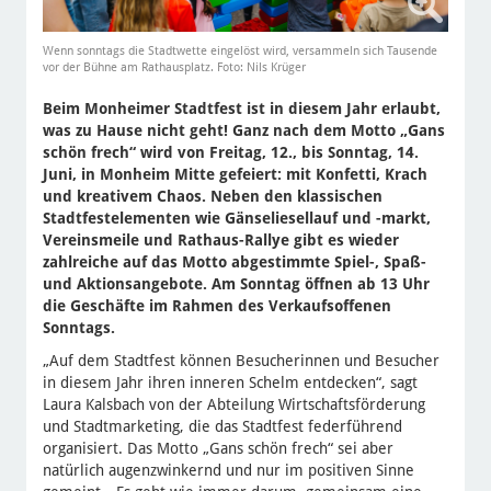
Wenn sonntags die Stadtwette eingelöst wird, versammeln sich Tausende
vor der Bühne am Rathausplatz. Foto: Nils Krüger
Beim Monheimer Stadtfest ist in diesem Jahr erlaubt,
was zu Hause nicht geht! Ganz nach dem Motto „Gans
schön frech“ wird von Freitag, 12., bis Sonntag, 14.
Juni, in Monheim Mitte gefeiert: mit Konfetti, Krach
und kreativem Chaos. Neben den klassischen
Stadtfestelementen wie Gänseliesellauf und -markt,
Vereinsmeile und Rathaus-Rallye gibt es wieder
zahlreiche auf das Motto abgestimmte Spiel-, Spaß-
und Aktionsangebote. Am Sonntag öffnen ab 13 Uhr
die Geschäfte im Rahmen des Verkaufsoffenen
Sonntags.
„Auf dem Stadtfest können Besucherinnen und Besucher
in diesem Jahr ihren inneren Schelm entdecken“, sagt
Laura Kalsbach von der Abteilung Wirtschaftsförderung
und Stadtmarketing, die das Stadtfest federführend
organisiert. Das Motto „Gans schön frech“ sei aber
natürlich augenzwinkernd und nur im positiven Sinne