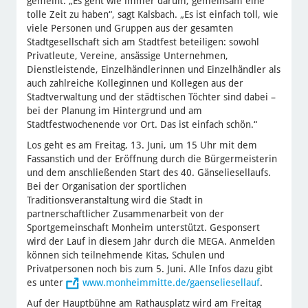
gemeint. „Es geht wie immer darum, gemeinsam eine
tolle Zeit zu haben“, sagt Kalsbach. „Es ist einfach toll, wie
viele Personen und Gruppen aus der gesamten
Stadtgesellschaft sich am Stadtfest beteiligen: sowohl
Privatleute, Vereine, ansässige Unternehmen,
Dienstleistende, Einzelhändlerinnen und Einzelhändler als
auch zahlreiche Kolleginnen und Kollegen aus der
Stadtverwaltung und der städtischen Töchter sind dabei –
bei der Planung im Hintergrund und am
Stadtfestwochenende vor Ort. Das ist einfach schön.“
Los geht es am Freitag, 13. Juni, um 15 Uhr mit dem
Fassanstich und der Eröffnung durch die Bürgermeisterin
und dem anschließenden Start des 40. Gänseliesellaufs.
Bei der Organisation der sportlichen
Traditionsveranstaltung wird die Stadt in
partnerschaftlicher Zusammenarbeit von der
Sportgemeinschaft Monheim unterstützt. Gesponsert
wird der Lauf in diesem Jahr durch die MEGA. Anmelden
können sich teilnehmende Kitas, Schulen und
Privatpersonen noch bis zum 5. Juni. Alle Infos dazu gibt
es unter
www.monheimmitte.de/gaenseliesellauf
.
Auf der Hauptbühne am Rathausplatz wird am Freitag