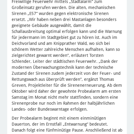
Freiwillige Feuerwehr mittels „Stadtalarm“ zum
Großeinsatz gerufen werden. Die alten, mechanischen
Sirenen „E57“ wurden gegen elektronische Sirenen
ersetzt. „Wir haben neben drei Mastanlagen besonders
geeignete Gebäude ausgewählt, damit die
Schallausbreitung optimal erfolgen kann und die Warnung
für jedermann im Stadtgebiet gut zu hören ist. Auch im
Deichvorland und am Knipprather Wald, wo sich bei
schönem Wetter zahlreiche Menschen aufhalten, kann so
zielgerichtet gewarnt werden“, erläutert Torsten
Schlender, Leiter der städtischen Feuerwehr. „Dank der
modernen Überwachungstechnik kann der technische
Zustand der Sirenen zudem jederzeit von der Feuer- und
Rettungswach aus überprüft werden“, ergänzt Thomas
Greven, Projektleiter für die Sirenenerneuerung. Ab dem
Oktober wird daher der gewohnte Probealarm am ersten
Samstag im Monat nicht mehr stattfinden, sondern eine
Sirenenprobe nur noch im Rahmen der halbjährlichen
Landes- oder Bundeswarntage erfolgen.
Der Probealarm beginnt mit einem einminütigen
Dauerton, der im Ernstfall „Entwarnung“ bedeutet.
Danach folgt eine fünfminütige Pause. Anschließend ist ab