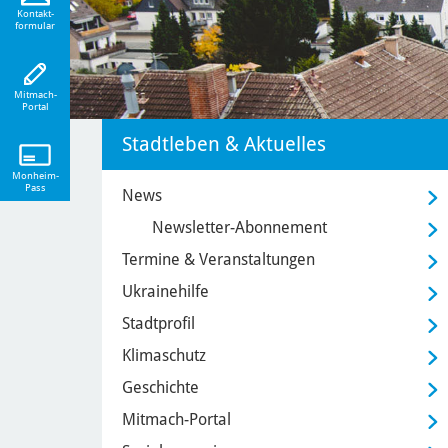
eiten!
Kontakt-
formular
Mitmach-
Portal
Stadtleben & Aktuelles
Monheim-
Pass
News
Newsletter-Abonnement
Termine & Veranstaltungen
Ukrainehilfe
Stadtprofil
Klimaschutz
Geschichte
Mitmach-Portal