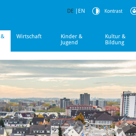
DE
|
EN
Kontrast
 &
Wirtschaft
Kinder &
Kultur &
Jugend
Bildung