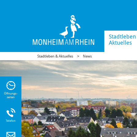
Stadtleben
Aktuelles
Stadtleben & Aktuelles
News
n Sie
n zu
Öffnungs-
zeiten
Telefon