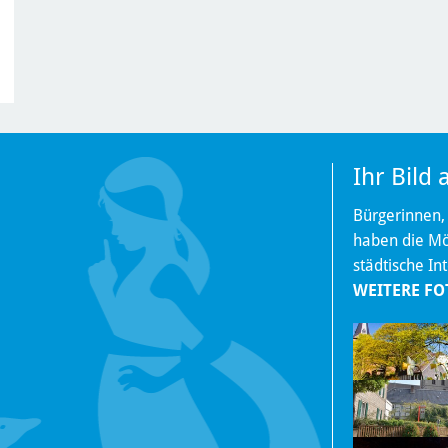
Ihr Bild
Bürgerinnen,
haben die Mög
städtische In
WEITERE FO