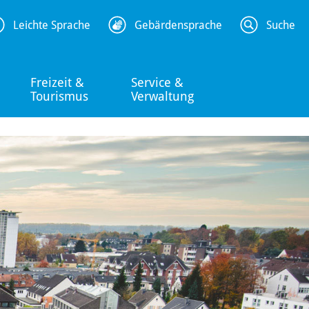
Leichte Sprache
Gebärdensprache
Suche
Freizeit &
Service &
Tourismus
Verwaltung