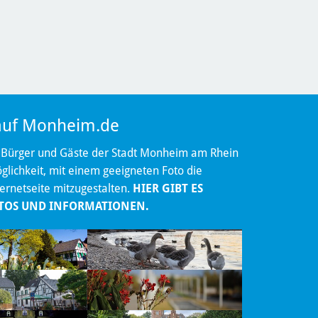
 auf Monheim.de
 Bürger und Gäste der Stadt Monheim am Rhein
lichkeit, mit einem geeigneten Foto die
ternetseite mitzugestalten.
HIER GIBT ES
TOS UND INFORMATIONEN.