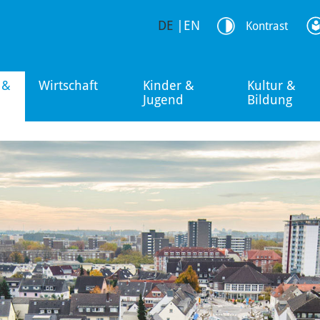
DE
|
EN
Kontrast
 &
Wirtschaft
Kinder &
Kultur &
Jugend
Bildung