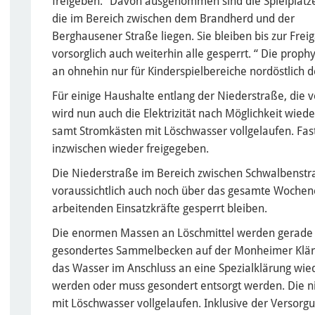
freigeben.“ Davon ausgenommen sind die Spielplätz
die im Bereich zwischen dem Brandherd und der
Berghausener Straße liegen. Sie bleiben bis zur Fr
vorsorglich auch weiterhin alle gesperrt. “ Die prop
an ohnehin nur für Kinderspielbereiche nordöstlich 
Für einige Haushalte entlang der Niederstraße, di
wird nun auch die Elektrizität nach Möglichkeit wieder
samt Stromkästen mit Löschwasser vollgelaufen. Fas
inzwischen wieder freigegeben.
Die Niederstraße im Bereich zwischen Schwalbenstr
voraussichtlich auch noch über das gesamte Wochene
arbeitenden Einsatzkräfte gesperrt bleiben.
Die enormen Massen an Löschmittel werden gerade 
gesondertes Sammelbecken auf der Monheimer Klära
das Wasser im Anschluss an eine Spezialklärung wi
werden oder muss gesondert entsorgt werden. Die nie
mit Löschwasser vollgelaufen. Inklusive der Versorg