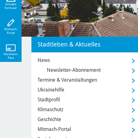
eiten!
Kontakt-
formular
Mitmach-
Portal
Stadtleben & Aktuelles
Monheim-
Pass
News
Newsletter-Abonnement
Termine & Veranstaltungen
Ukrainehilfe
Stadtprofil
Klimaschutz
Geschichte
Mitmach-Portal