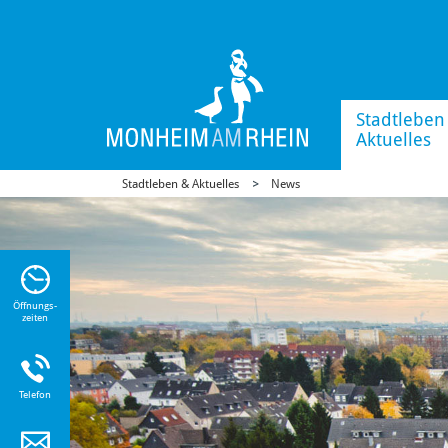
Stadtleben
Aktuelles
Stadtleben & Aktuelles
News
n Sie
n zu
Öffnungs-
zeiten
Telefon