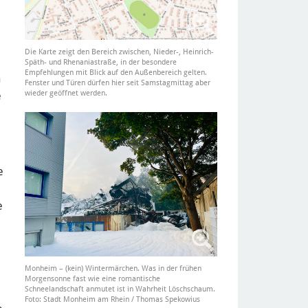
Die Karte zeigt den Bereich zwischen, Nieder-, Heinrich-
Späth- und Rhenaniastraße, in der besondere
Empfehlungen mit Blick auf den Außenbereich gelten.
h
Fenster und Türen dürfen hier seit Samstagmittag aber
wieder geöffnet werden.
e
e
e
Monheim – (kein) Wintermärchen. Was in der frühen
Morgensonne fast wie eine romantische
Schneelandschaft anmutet ist in Wahrheit Löschschaum.
Foto: Stadt Monheim am Rhein / Thomas Spekowius