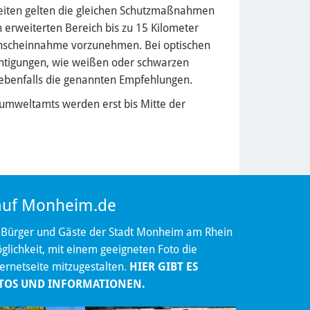
keiten gelten die gleichen Schutzmaßnahmen
 erweiterten Bereich bis zu 15 Kilometer
enscheinnahme vorzunehmen. Bei optischen
chtigungen, wie weißen oder schwarzen
 ebenfalls die genannten Empfehlungen.
umweltamts werden erst bis Mitte der
 auf Monheim.de
 Bürger und Gäste der Stadt Monheim am Rhein
lichkeit, mit einem geeigneten Foto die
ternetseite mitzugestalten.
HIER GIBT ES
TOS UND INFORMATIONEN.