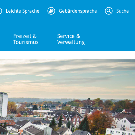
Leichte Sprache
Gebärdensprache
Suche
Freizeit &
Service &
Tourismus
Verwaltung