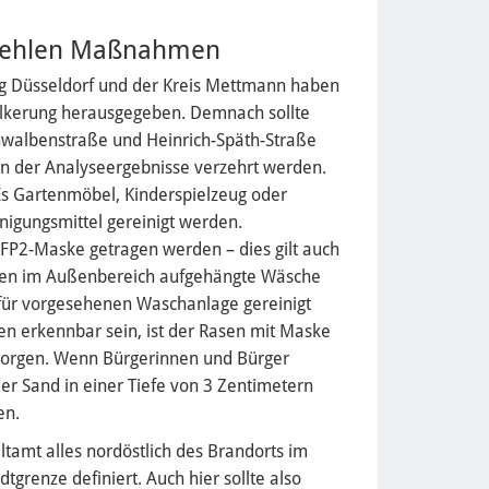
pfehlen Maßnahmen
g Düsseldorf und der Kreis Mettmann haben
kerung herausgegeben. Demnach sollte
hwalbenstraße und Heinrich-Späth-Straße
n der Analyseergebnisse verzehrt werden.
Es Gartenmöbel, Kinderspielzeug oder
nigungsmittel gereinigt werden.
FFP2-Maske getragen werden – dies gilt auch
knen im Außenbereich aufgehängte Wäsche
afür vorgesehenen Waschanlage gereinigt
hen erkennbar sein, ist der Rasen mit Maske
sorgen. Wenn Bürgerinnen und Bürger
der Sand in einer Tiefe von 3 Zentimetern
en.
amt alles nordöstlich des Brandorts im
tgrenze definiert. Auch hier sollte also