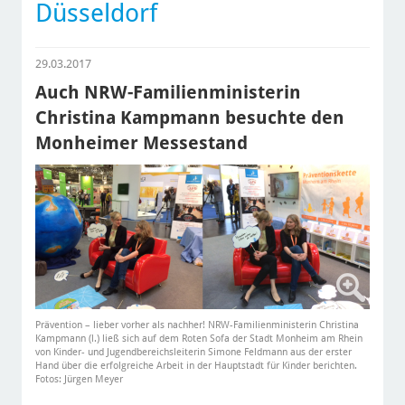
Düsseldorf
29.03.2017
Auch NRW-Familienministerin
Christina Kampmann besuchte den
Monheimer Messestand
Prävention – lieber vorher als nachher! NRW-Familienministerin Christina
Kampmann (l.) ließ sich auf dem Roten Sofa der Stadt Monheim am Rhein
von Kinder- und Jugendbereichsleiterin Simone Feldmann aus der erster
Hand über die erfolgreiche Arbeit in der Hauptstadt für Kinder berichten.
Fotos: Jürgen Meyer