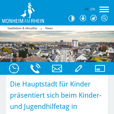
DE
|
EN
Stadtleben & Aktuelles
News
Die Hauptstadt für Kinder
präsentiert sich beim Kinder-
und Jugendhilfetag in