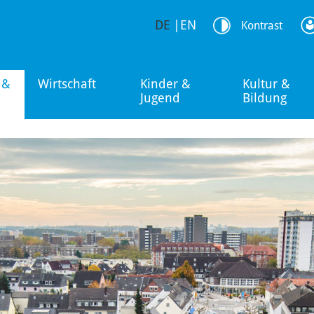
DE
|
EN
Kontrast
 &
Wirtschaft
Kinder &
Kultur &
Jugend
Bildung