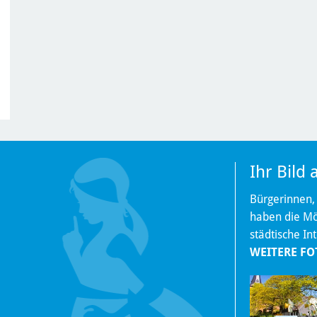
Ihr Bild
Bürgerinnen,
haben die Mög
städtische In
WEITERE FO