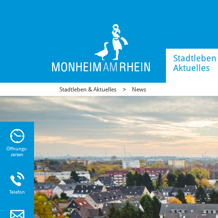
Stadtleben
Aktuelles
Stadtleben & Aktuelles
News
n Sie
n zu
Öffnungs-
zeiten
Telefon