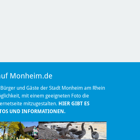
 auf Monheim.de
 Bürger und Gäste der Stadt Monheim am Rhein
lichkeit, mit einem geeigneten Foto die
ternetseite mitzugestalten.
HIER GIBT ES
TOS UND INFORMATIONEN.