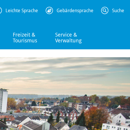
Leichte Sprache
Gebärdensprache
Suche
Freizeit &
Service &
Tourismus
Verwaltung