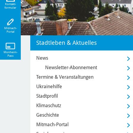
eiten!
Kontakt-
formular
Mitmach-
Portal
Stadtleben & Aktuelles
Monheim-
Pass
News
Newsletter-Abonnement
Termine & Veranstaltungen
Ukrainehilfe
Stadtprofil
Klimaschutz
Geschichte
Mitmach-Portal