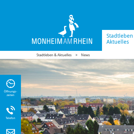
Stadtleben
Aktuelles
Stadtleben & Aktuelles
News
n Sie
n zu
Öffnungs-
zeiten
Telefon