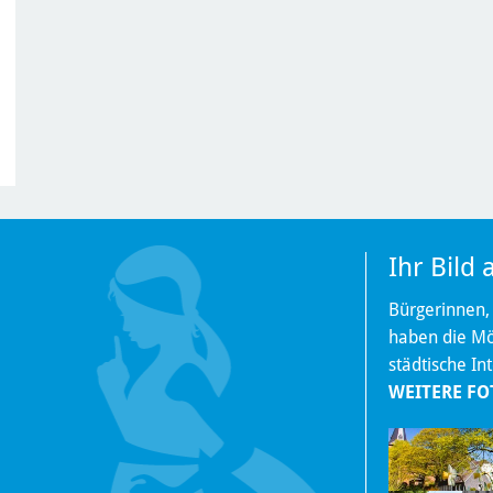
Ihr Bild
Bürgerinnen,
haben die Mög
städtische In
WEITERE FO