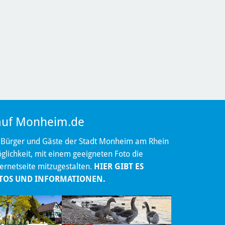
 auf Monheim.de
 Bürger und Gäste der Stadt Monheim am Rhein
lichkeit, mit einem geeigneten Foto die
ternetseite mitzugestalten.
HIER GIBT ES
TOS UND INFORMATIONEN.