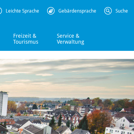
Leichte Sprache
Gebärdensprache
Suche
Freizeit &
Service &
Tourismus
Verwaltung