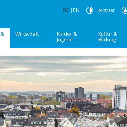
DE
|
EN
Kontrast
 &
Wirtschaft
Kinder &
Kultur &
Jugend
Bildung