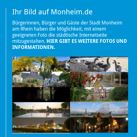
Ihr Bild auf Monheim.de
Bürgerinnen, Bürger und Gäste der Stadt Monheim
am Rhein haben die Möglichkeit, mit einem
geeigneten Foto die städtische Internetseite
mitzugestalten.
HIER GIBT ES WEITERE FOTOS UND
INFORMATIONEN.