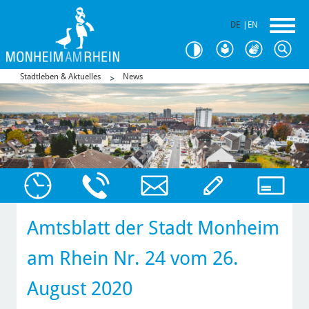
DE
|
EN
Stadtleben & Aktuelles
News
Amtsblatt der Stadt Monheim
am Rhein Nr. 24 vom 26.
August 2020