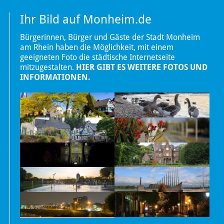
Ihr Bild auf Monheim.de
Bürgerinnen, Bürger und Gäste der Stadt Monheim
am Rhein haben die Möglichkeit, mit einem
geeigneten Foto die städtische Internetseite
mitzugestalten.
HIER GIBT ES WEITERE FOTOS UND
INFORMATIONEN.