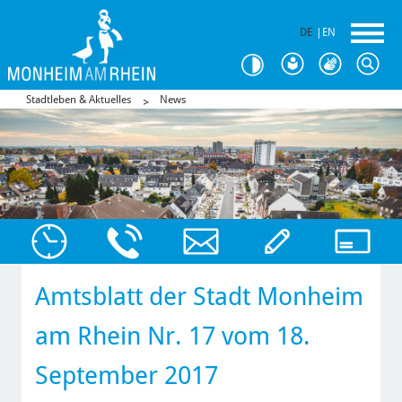
DE
|
EN
Stadtleben & Aktuelles
News
Amtsblatt der Stadt Monheim
am Rhein Nr. 17 vom 18.
September 2017