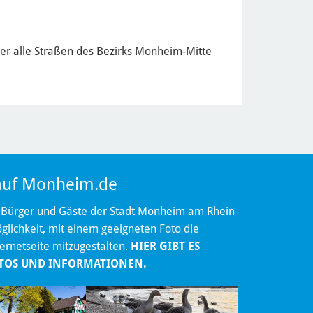
her alle Straßen des Bezirks Monheim-Mitte
 auf Monheim.de
 Bürger und Gäste der Stadt Monheim am Rhein
lichkeit, mit einem geeigneten Foto die
ternetseite mitzugestalten.
HIER GIBT ES
TOS UND INFORMATIONEN.