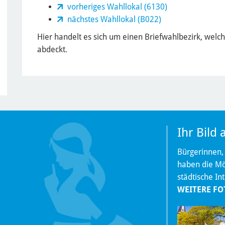
vorheriges Wahllokal (6130)
nächstes Wahllokal (B022)
Hier handelt es sich um einen Briefwahlbezirk, welc
abdeckt.
Ihr Bild
Bürgerinnen,
haben die Mög
städtische In
WEITERE FO