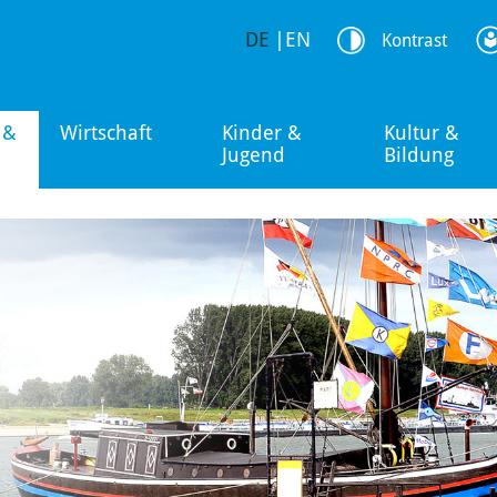
DE
|
EN
Kontrast
 &
Wirtschaft
Kinder &
Kultur &
Jugend
Bildung