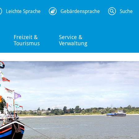
Leichte Sprache
Gebärdensprache
Suche
Freizeit &
Service &
Tourismus
Verwaltung