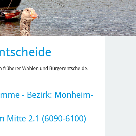
ntscheide
ten früherer Wahlen und Bürgerentscheide.
timme
- Bezirk:
Monheim-
 Mitte 2.1 (6090-6100)