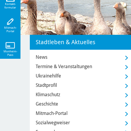
eiten!
Kontakt-
formular
Mitmach-
Portal
Stadtleben & Aktuelles
Monheim-
Pass
News
Termine & Veranstaltungen
Ukrainehilfe
Stadtprofil
Klimaschutz
Geschichte
Mitmach-Portal
Sozialwegweiser