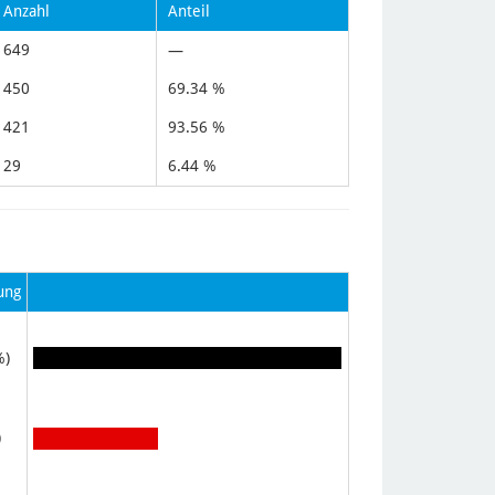
Anzahl
Anteil
649
—
450
69.34 %
421
93.56 %
29
6.44 %
ung
%)
)