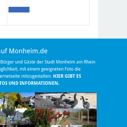
 auf Monheim.de
 Bürger und Gäste der Stadt Monheim am Rhein
lichkeit, mit einem geeigneten Foto die
ternetseite mitzugestalten.
HIER GIBT ES
TOS UND INFORMATIONEN.