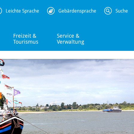
Leichte Sprache
Gebärdensprache
Suche
Freizeit &
Service &
Tourismus
Verwaltung