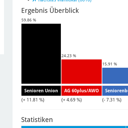
Ergebnis Überblick
59.86 %
24.23 %
15.91 %
Senioren Union
AG 60plus/AWO
Seniorenb
(+ 11.81 %)
(+ 4.69 %)
(- 7.31 %)
Statistiken