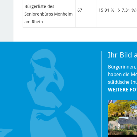
Bürgerliste des
67
15.91 %
(- 7.31 %)
Seniorenbüros Monheim
am Rhein
Ihr Bild
Bürgerinnen,
haben die Mög
städtische In
WEITERE FO