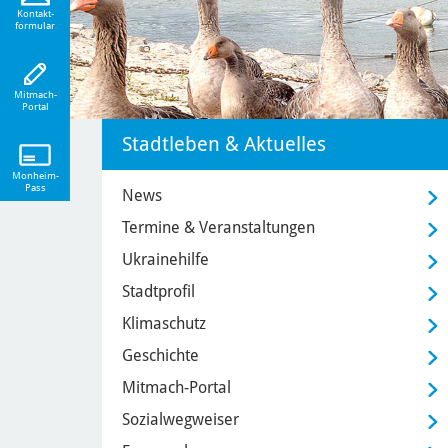
eiten!
Kontakt-
formular
Mitmach-
Portal
Stadtleben & Aktuelles
Monheim-
Pass
News
Termine & Veranstaltungen
Ukrainehilfe
Stadtprofil
Klimaschutz
Geschichte
Mitmach-Portal
Sozialwegweiser