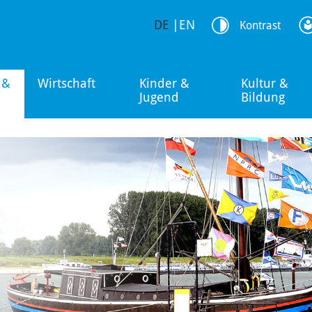
DE
|
EN
Kontrast
 &
Wirtschaft
Kinder &
Kultur &
Jugend
Bildung