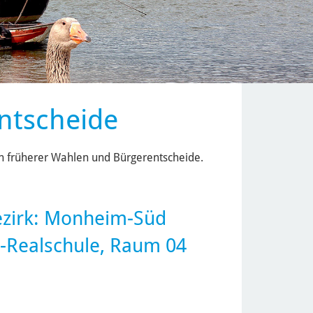
ntscheide
ten früherer Wahlen und Bürgerentscheide.
ezirk:
Monheim-Süd
r-Realschule, Raum 04