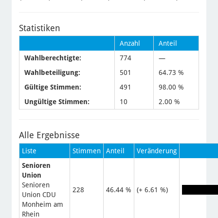
Statistiken
Anzahl
Anteil
Wahlberechtigte:
774
—
Wahlbeteiligung:
501
64.73 %
Gültige Stimmen:
491
98.00 %
Ungültige Stimmen:
10
2.00 %
Alle Ergebnisse
Liste
Stimmen
Anteil
Veränderung
Senioren
Union
Senioren
228
46.44 %
(+ 6.61 %)
Union CDU
Monheim am
Rhein