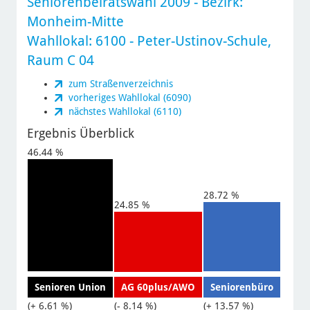
Seniorenbeiratswahl 2009
- Bezirk:
Monheim-Mitte
Wahllokal: 6100 - Peter-Ustinov-Schule,
Raum C 04
zum Straßenverzeichnis
vorheriges Wahllokal (6090)
nächstes Wahllokal (6110)
Ergebnis Überblick
46.44 %
28.72 %
24.85 %
Senioren Union
AG 60plus/AWO
Seniorenbüro
(+ 6.61 %)
(- 8.14 %)
(+ 13.57 %)