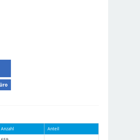
üro
Anzahl
Anteil
659
—