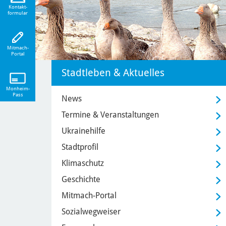
eiten!
Kontakt-
formular
Mitmach-
Portal
Stadtleben & Aktuelles
Monheim-
Pass
News
Termine & Veranstaltungen
Ukrainehilfe
Stadtprofil
Klimaschutz
Geschichte
Mitmach-Portal
Sozialwegweiser