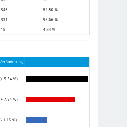
346
52.50 %
331
95.66 %
15
4.34 %
Veränderung
(+ 5.54 %)
(+ 7.94 %)
(- 1.15 %)