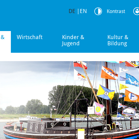
DE
|
EN
Kontrast
 &
Wirtschaft
Kinder &
Kultur &
Jugend
Bildung