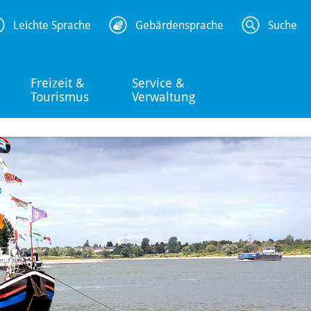
Leichte Sprache
Gebärdensprache
Suche
Freizeit &
Service &
Tourismus
Verwaltung