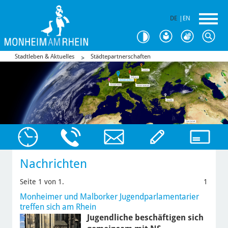
DE
|
EN
Stadtleben & Aktuelles
Städtepartnerschaften
Nachrichten
Seite 1 von 1.
1
Monheimer und Malborker Jugendparlamentarier
treffen sich am Rhein
Jugendliche beschäftigen sich