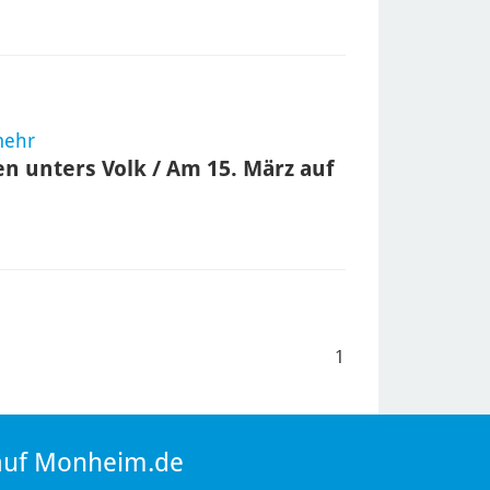
mehr
n unters Volk / Am 15. März auf
1
 auf Monheim.de