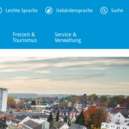
Leichte Sprache
Gebärdensprache
Suche
Freizeit &
Service &
Tourismus
Verwaltung