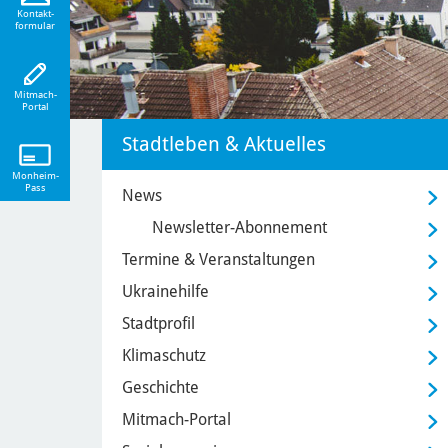
eiten!
Kontakt-
formular
Mitmach-
Portal
Stadtleben & Aktuelles
Monheim-
Pass
News
Newsletter-Abonnement
Termine & Veranstaltungen
Ukrainehilfe
Stadtprofil
Klimaschutz
Geschichte
Mitmach-Portal