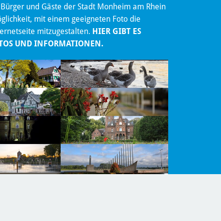
 Bürger und Gäste der Stadt Monheim am Rhein
lichkeit, mit einem geeigneten Foto die
ternetseite mitzugestalten.
HIER GIBT ES
TOS UND INFORMATIONEN.