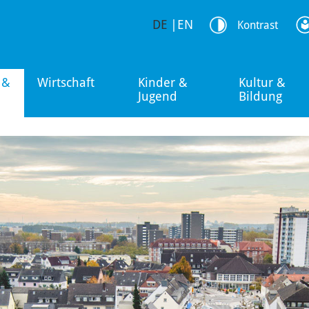
DE
|
EN
Kontrast
 &
Wirtschaft
Kinder &
Kultur &
Jugend
Bildung