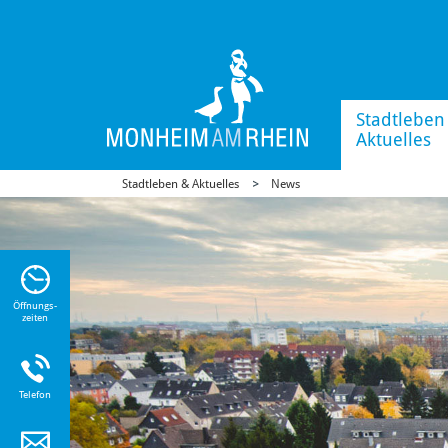
Stadtleben
Aktuelles
Stadtleben & Aktuelles
News
n Sie
n zu
Öffnungs-
zeiten
Telefon