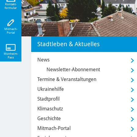
eiten!
Kontakt-
formular
Mitmach-
Portal
Stadtleben & Aktuelles
Monheim-
Pass
News
Newsletter-Abonnement
Termine & Veranstaltungen
Ukrainehilfe
Stadtprofil
Klimaschutz
Geschichte
Mitmach-Portal