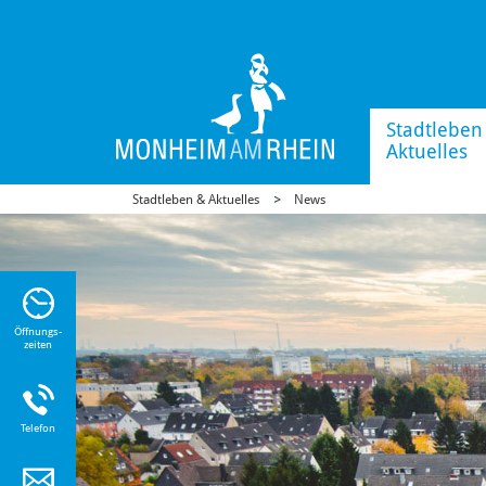
Stadtleben
Aktuelles
Stadtleben & Aktuelles
News
n Sie
n zu
Öffnungs-
zeiten
Telefon