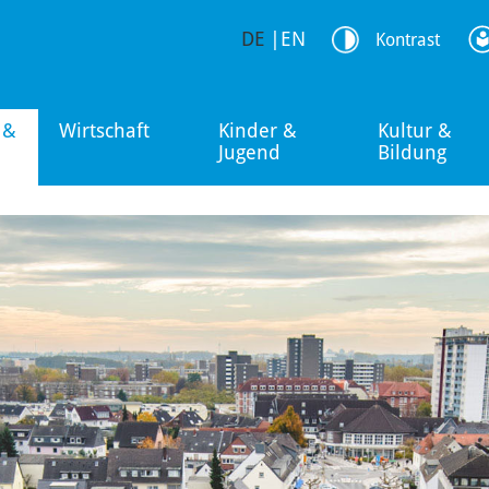
DE
|
EN
Kontrast
 &
Wirtschaft
Kinder &
Kultur &
Jugend
Bildung