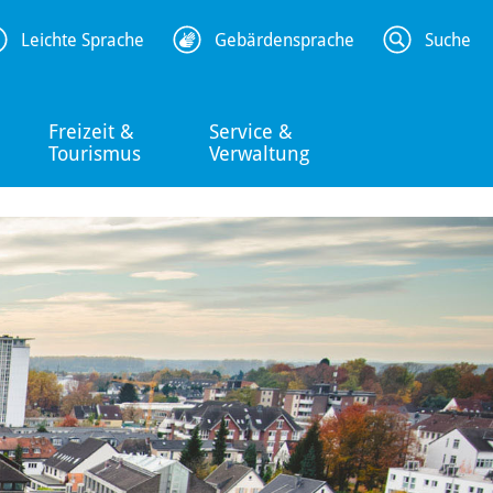
Leichte Sprache
Gebärdensprache
Suche
Freizeit &
Service &
Tourismus
Verwaltung