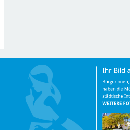
Ihr Bild
Bürgerinnen,
haben die Mög
städtische In
WEITERE FO