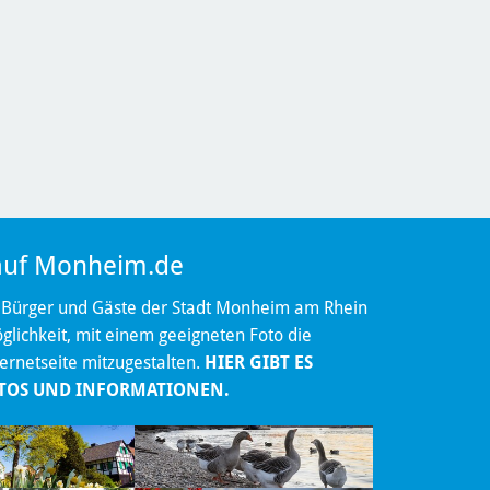
 auf Monheim.de
 Bürger und Gäste der Stadt Monheim am Rhein
lichkeit, mit einem geeigneten Foto die
ternetseite mitzugestalten.
HIER GIBT ES
TOS UND INFORMATIONEN.