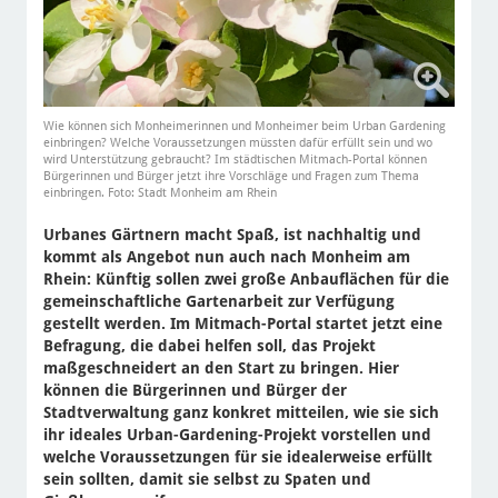
Wie können sich Monheimerinnen und Monheimer beim Urban Gardening
einbringen? Welche Voraussetzungen müssten dafür erfüllt sein und wo
wird Unterstützung gebraucht? Im städtischen Mitmach-Portal können
Bürgerinnen und Bürger jetzt ihre Vorschläge und Fragen zum Thema
einbringen. Foto: Stadt Monheim am Rhein
Urbanes Gärtnern macht Spaß, ist nachhaltig und
kommt als Angebot nun auch nach Monheim am
Rhein: Künftig sollen zwei große Anbauflächen für die
gemeinschaftliche Gartenarbeit zur Verfügung
gestellt werden. Im Mitmach-Portal startet jetzt eine
Befragung, die dabei helfen soll, das Projekt
maßgeschneidert an den Start zu bringen. Hier
können die Bürgerinnen und Bürger der
Stadtverwaltung ganz konkret mitteilen, wie sie sich
ihr ideales Urban-Gardening-Projekt vorstellen und
welche Voraussetzungen für sie idealerweise erfüllt
sein sollten, damit sie selbst zu Spaten und