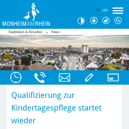
DE
|
EN
Stadtleben & Aktuelles
News
Qualifizierung zur
Kindertagespflege startet
wieder