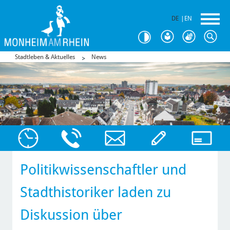
DE
|
EN
Stadtleben & Aktuelles
News
Politikwissenschaftler und
Stadthistoriker laden zu
Diskussion über