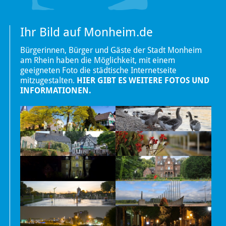
Ihr Bild auf Monheim.de
Bürgerinnen, Bürger und Gäste der Stadt Monheim
am Rhein haben die Möglichkeit, mit einem
geeigneten Foto die städtische Internetseite
mitzugestalten.
HIER GIBT ES WEITERE FOTOS UND
INFORMATIONEN.