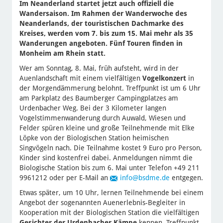
Im Neanderland startet jetzt auch offiziell die
Wandersaison. Im Rahmen der Wanderwoche des
Neanderlands, der touristischen Dachmarke des
Kreises, werden vom 7. bis zum 15. Mai mehr als 35
Wanderungen angeboten. Fünf Touren finden in
Monheim am Rhein statt.
Wer am Sonntag, 8. Mai, früh aufsteht, wird in der
Auenlandschaft mit einem vielfältigen
Vogelkonzert
in
der Morgendämmerung belohnt. Treffpunkt ist um 6 Uhr
am Parkplatz des Baumberger Campingplatzes am
Urdenbacher Weg. Bei der 3 Kilometer langen
Vogelstimmenwanderung durch Auwald, Wiesen und
Felder spüren kleine und große Teilnehmende mit Elke
Löpke von der Biologischen Station heimischen
Singvögeln nach. Die Teilnahme kostet 9 Euro pro Person,
Kinder sind kostenfrei dabei. Anmeldungen nimmt die
Biologische Station bis zum 6. Mai unter Telefon +49 211
9961212 oder per E-Mail an
info
@bsdme.de
entgegen.
Etwas später, um 10 Uhr, lernen Teilnehmende bei einem
Angebot der sogenannten Auenerlebnis-Begleiter in
Kooperation mit der Biologischen Station die vielfältigen
Gesichter der Urdenbacher Kämpe
kennen. Treffpunkt