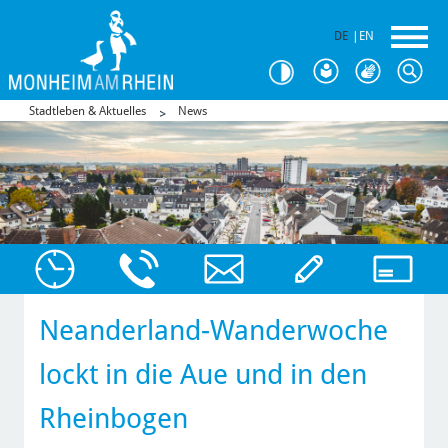
DE
|
EN
Stadtleben & Aktuelles
News
Neanderland-Wanderwoche
lockt in die Aue und in den
Rheinbogen