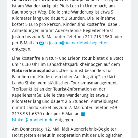
ist am Wanderparkplatz Piels Loch in Urdenbach, am
Baumberger Weg. Die leichte Wanderung ist etwa 5
Kilometer lang und dauert 3 Stunden. Die Teilnahme
kostet 5 Euro pro Person, Kinder sind kostenfrei dabei.
Anmeldungen nimmt Auenerlebnis-Begleiter Horst
Josten bis zum 6. Mai unter Telefon +211 718 2860 oder
per E-Mail an
h.josten
@auenerlebnisbegleiter
entgegen.
Eine kostenfreie Natur- und Erlebnistour bietet die Stadt
um 10.30 Uhr im Landschaftspark Rheinbogen auf dem
Naturerlebnispfad
an. „Die Tour ist besonders für
Familien mit Kindern ein toller Ausflugstipp“, erklärt
Lando Sinkel vom städtischen Tourismusmanagement.
Treffpunkt ist an der Tourist-Information an der
Kapellenstraße. Die leichte Wanderung ist etwa 3
Kilometer lang und dauert 2,5 Stunden. Anmeldungen
nimmt Lando Sinkel bis zum 7. Mai unter Telefon +49
2173 951-6370 oder per E-Mail an
lsinkel
@monheim.de
entgegen.
Am Donnerstag, 12. Mai, lädt Auenerlebnis-Begleiter
Horst Josten erneut in Kooperation mit der Biologischen