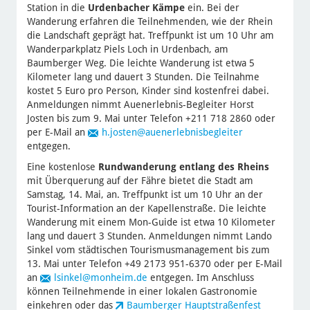
Station in die
Urdenbacher Kämpe
ein. Bei der
Wanderung erfahren die Teilnehmenden, wie der Rhein
die Landschaft geprägt hat. Treffpunkt ist um 10 Uhr am
Wanderparkplatz Piels Loch in Urdenbach, am
Baumberger Weg. Die leichte Wanderung ist etwa 5
Kilometer lang und dauert 3 Stunden. Die Teilnahme
kostet 5 Euro pro Person, Kinder sind kostenfrei dabei.
Anmeldungen nimmt Auenerlebnis-Begleiter Horst
Josten bis zum 9. Mai unter Telefon +211 718 2860 oder
per E-Mail an
h.josten
@auenerlebnisbegleiter
entgegen.
Eine kostenlose
Rundwanderung entlang des Rheins
mit Überquerung auf der Fähre bietet die Stadt am
Samstag, 14. Mai, an. Treffpunkt ist um 10 Uhr an der
Tourist-Information an der Kapellenstraße. Die leichte
Wanderung mit einem Mon-Guide ist etwa 10 Kilometer
lang und dauert 3 Stunden. Anmeldungen nimmt Lando
Sinkel vom städtischen Tourismusmanagement bis zum
13. Mai unter Telefon +49 2173 951-6370 oder per E-Mail
an
lsinkel
@monheim.de
entgegen. Im Anschluss
können Teilnehmende in einer lokalen Gastronomie
einkehren oder das
Baumberger Hauptstraßenfest