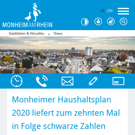
DE
|
EN
Stadtleben & Aktuelles
News
Monheimer Haushaltsplan
2020 liefert zum zehnten Mal
in Folge schwarze Zahlen