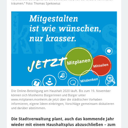
träumen.“ Foto: Thomas Spekowius
Die Online-Beteiligung am Haushalt 2020 läuft. Bis zum 19. November
können sich Monheims Bürgerinnen und Bürger unter
www.mitplanen.monheim.de jetzt über die städtischen Vorhaben
informieren, eigene Ideen einbringen, Vorschläge gemeinsam diskutieren
und darüber abstimmen.
Die Stadtverwaltung plant, auch das kommende Jahr
wieder mit einem Haushaltsplus abzuschließen – zum