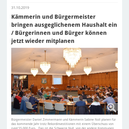
31.10.2019
Kämmerin und Bürgermeister
bringen ausgeglichenem Haushalt ein
/ Bürgerinnen und Bürger können
jetzt wieder mitplanen
Bürgermeister Daniel Zimmermann und Kämmerin Sabine Noll planen für
das kommende Jahr trotz Rekordinvestitionen mit einem Überschuss von
rund 55.000 Euro. „Das ist die Schwarze Null, von der andere Kommunen