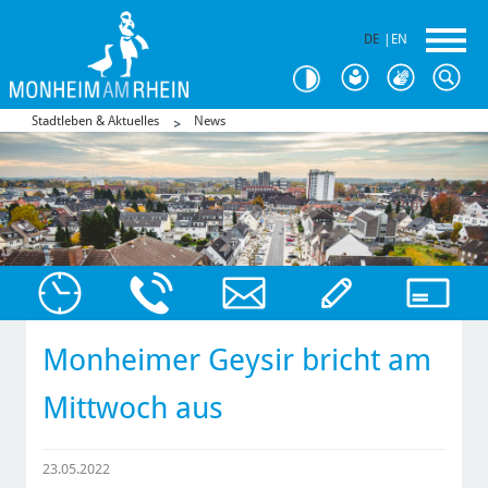
DE
|
EN
Stadtleben & Aktuelles
News
Monheimer Geysir bricht am
Mittwoch aus
23.05.2022