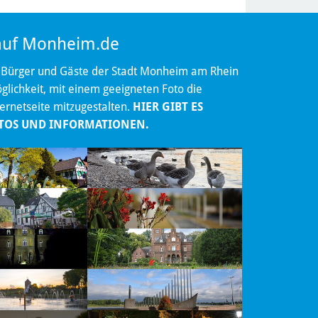
 auf Monheim.de
 Bürger und Gäste der Stadt Monheim am Rhein
lichkeit, mit einem geeigneten Foto die
ternetseite mitzugestalten.
HIER GIBT ES
TOS UND INFORMATIONEN.