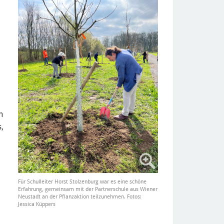
n
,
Für Schulleiter Horst Stolzenburg war es eine schöne
Erfahrung, gemeinsam mit der Partnerschule aus Wiener
Neustadt an der Pflanzaktion teilzunehmen. Fotos:
Jessica Küppers