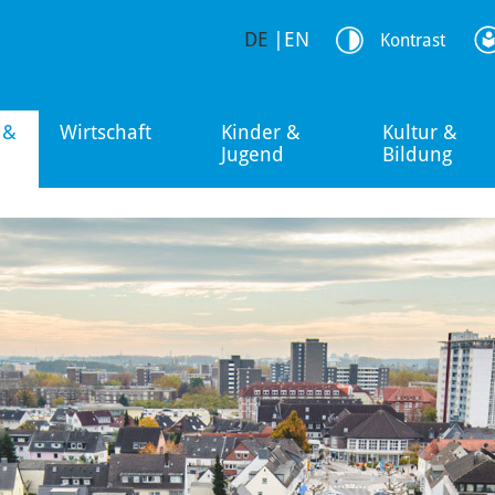
DE
|
EN
Kontrast
 &
Wirtschaft
Kinder &
Kultur &
Jugend
Bildung