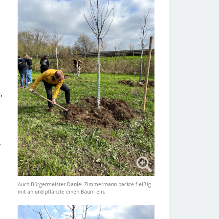
,
,
Auch Bürgermeister Daniel Zimmermann packte fleißig
mit an und pflanzte einen Baum ein.