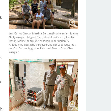
t
t
Luis Carlos García, Martina Beltran (Monheim am Rhein),
Nelly Vázquez, Miguel Díaz, Marcelino Castro, Annika
Dotor (Monheim am Rhein) sehen in der neuen PV-
Anlage eine deutliche Verbesserung der Lebensqualität
vor Ort. Erstmalig gibt es Licht und Strom. Foto: Cleo
Vázquez
,
h
ch