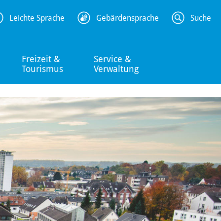
Leichte Sprache
Gebärdensprache
Suche
Freizeit &
Service &
Tourismus
Verwaltung