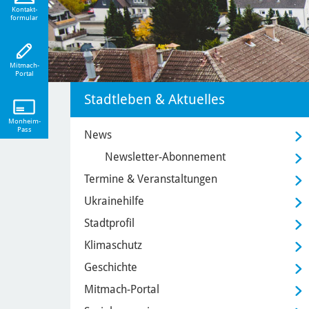
eiten!
Kontakt-
formular
Mitmach-
Portal
Stadtleben & Aktuelles
Monheim-
Pass
News
Newsletter-Abonnement
Termine & Veranstaltungen
Ukrainehilfe
Stadtprofil
Klimaschutz
Geschichte
Mitmach-Portal