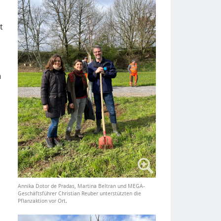
t
n
e
Annika Dotor de Pradas, Martina Beltran und MEGA-
Geschäftsführer Christian Reuber unterstützten die
Pflanzaktion vor Ort.