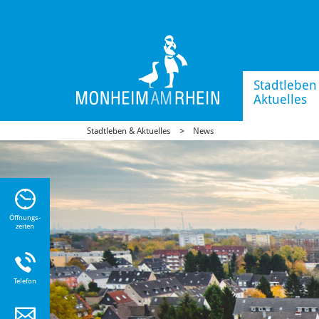
Stadtleben
Aktuelles
Stadtleben & Aktuelles
News
n Sie
n zu
Öffnungs-
zeiten
Telefon