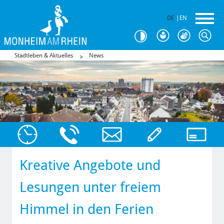
DE
|
EN
Stadtleben & Aktuelles
News
Kreative Angebote und
Lesungen unter freiem
Himmel in den Ferien