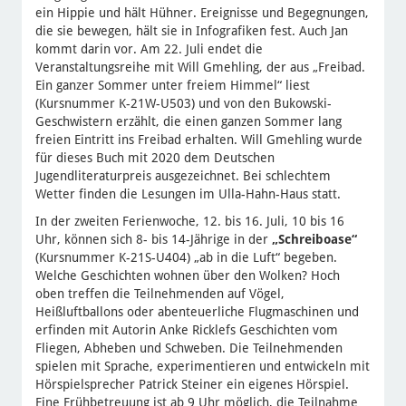
ein Hippie und hält Hühner. Ereignisse und Begegnungen,
die sie bewegen, hält sie in Infografiken fest. Auch Jan
kommt darin vor. Am 22. Juli endet die
Veranstaltungsreihe mit Will Gmehling, der aus „Freibad.
Ein ganzer Sommer unter freiem Himmel“ liest
(Kursnummer K-21W-U503) und von den Bukowski-
Geschwistern erzählt, die einen ganzen Sommer lang
freien Eintritt ins Freibad erhalten. Will Gmehling wurde
für dieses Buch mit 2020 dem Deutschen
Jugendliteraturpreis ausgezeichnet. Bei schlechtem
Wetter finden die Lesungen im Ulla-Hahn-Haus statt.
In der zweiten Ferienwoche, 12. bis 16. Juli, 10 bis 16
Uhr, können sich 8- bis 14-Jährige in der
„Schreiboase“
(Kursnummer K-21S-U404) „ab in die Luft“ begeben.
Welche Geschichten wohnen über den Wolken? Hoch
oben treffen die Teilnehmenden auf Vögel,
Heißluftballons oder abenteuerliche Flugmaschinen und
erfinden mit Autorin Anke Ricklefs Geschichten vom
Fliegen, Abheben und Schweben. Die Teilnehmenden
spielen mit Sprache, experimentieren und entwickeln mit
Hörspielsprecher Patrick Steiner ein eigenes Hörspiel.
Eine Frühbetreuung ist ab 9 Uhr möglich, die Teilnahme