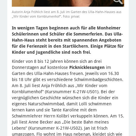
Autorin Anja Fröhlich liest am 8. Juli im Garten des Ulla-Hahn-Hauses aus
„Wir Kinder vom Kornblumenhof“. Foto: privat
In wenigen Tagen beginnen auch für alle Monheimer
Schülerinnen und Schüler die Sommerferien. Das Ulla-
Hahn-Haus steht bereits mit spannenden Angeboten
für die Ferienzeit in den Startlöchern. Einige Plätze für
Kinder und Jugendliche sind noch frei.
Kinder von 8 bis 12 Jahren können sich an drei
Donnerstagen auf kostenlose
Picknicklesungen
im
Garten des Ulla-Hahn-Hauses freuen. Jeweils von 16.30
bis 18 Uhr gibt es verschiedene Schwimmbadgeschichten.
Am 8. Juli liest Anja Fröhlich aus „Wir Kinder vom
Kornblumenhof“ (Kursnummer K-21W-U501). Bei der
vergnüglichen Geschichte wünschen sich die Kinder ein
eigenes Naturschwimmbad, damit Lolli schwimmen
lernen kann und sie Tante Karoline mit dem
Schwimmlehrer Herrn Kolibri verkuppeln können. Am 15.
Juli liest Anne Becker aus „Die beste Bahn meines
Lebens“ (Kursnummer K-21W-U502). Jan ist frisch
umgezogen. Flo wohnt im Haus nebenan, kleidet sich wie