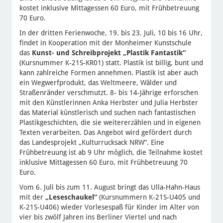
kostet inklusive Mittagessen 60 Euro, mit Frühbetreuung
70 Euro.
In der dritten Ferienwoche, 19. bis 23. Juli, 10 bis 16 Uhr,
findet in Kooperation mit der Monheimer Kunstschule
das
Kunst- und Schreibprojekt „Plastik Fantastik“
(Kursnummer K-21S-KR01) statt. Plastik ist billig, bunt und
kann zahlreiche Formen annehmen. Plastik ist aber auch
ein Wegwerfprodukt, das Weltmeere, Wälder und
Straßenränder verschmutzt. 8- bis 14-Jährige erforschen
mit den Künstlerinnen Anka Herbster und Julia Herbster
das Material künstlerisch und suchen nach fantastischen
Plastikgeschichten, die sie weitererzählen und in eigenen
Texten verarbeiten. Das Angebot wird gefördert durch
das Landesprojekt „Kulturrucksack NRW“. Eine
Frühbetreuung ist ab 9 Uhr möglich, die Teilnahme kostet
inklusive Mittagessen 60 Euro, mit Frühbetreuung 70
Euro.
Vom 6. Juli bis zum 11. August bringt das Ulla-Hahn-Haus
mit der
„Leseschaukel“
(Kursnummern K-21S-U405 und
K-21S-U406) wieder Vorlesespaß für Kinder im Alter von
vier bis zwölf Jahren ins Berliner Viertel und nach