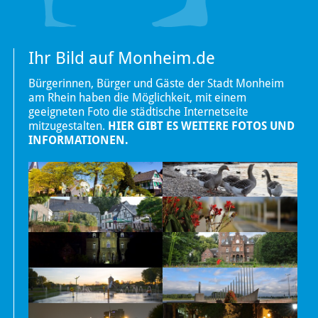
Ihr Bild auf Monheim.de
Bürgerinnen, Bürger und Gäste der Stadt Monheim
am Rhein haben die Möglichkeit, mit einem
geeigneten Foto die städtische Internetseite
mitzugestalten.
HIER GIBT ES WEITERE FOTOS UND
INFORMATIONEN.