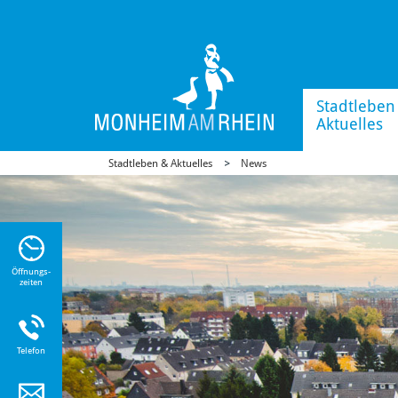
Stadtleben
Aktuelles
Stadtleben & Aktuelles
News
n Sie
n zu
Öffnungs-
zeiten
Telefon