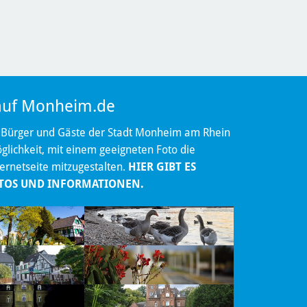
 auf Monheim.de
 Bürger und Gäste der Stadt Monheim am Rhein
lichkeit, mit einem geeigneten Foto die
ternetseite mitzugestalten.
HIER GIBT ES
TOS UND INFORMATIONEN.