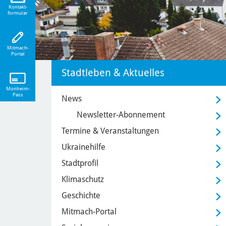
eiten!
Kontakt-
formular
Mitmach-
Portal
Stadtleben & Aktuelles
Monheim-
Pass
News
Newsletter-Abonnement
Termine & Veranstaltungen
Ukrainehilfe
Stadtprofil
Klimaschutz
Geschichte
Mitmach-Portal