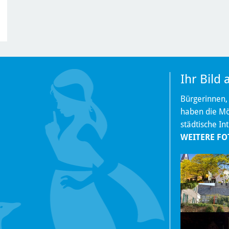
Ihr Bild
Bürgerinnen,
haben die Mög
städtische In
WEITERE FO