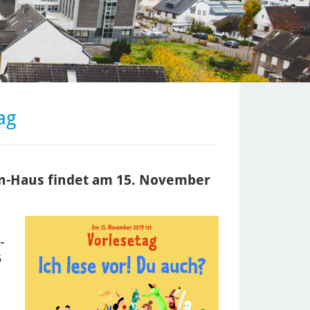
ag
hn-Haus findet am 15. November
-
6