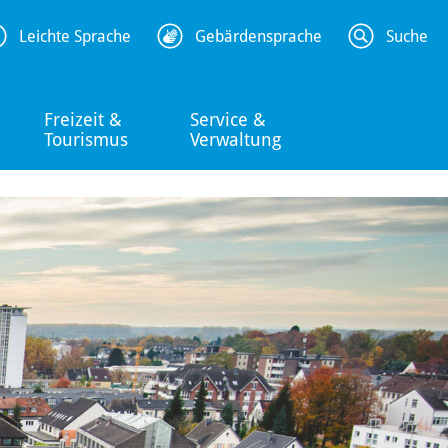
Leichte Sprache
Gebärdensprache
Suche
Freizeit &
Service &
Tourismus
Verwaltung