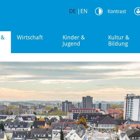
DE
|
EN
Kontrast
 &
Wirtschaft
Kinder &
Kultur &
Jugend
Bildung