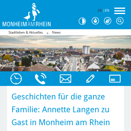
DE
|
EN
Stadtleben & Aktuelles
News
Geschichten für die ganze
Familie: Annette Langen zu
Gast in Monheim am Rhein