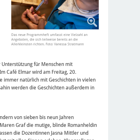
Das neue Programmheft umfasst eine Vielzahl an
Angeboten, die sich teilweise bereits an die
Allerkleinsten richten. Foto: Vanessa Stratmann
r Unterstützung für Menschen mit
Im Café Elmar wird am Freitag, 20.
 immer natürlich mit Geschichten in vielen
Şahin werden die Geschichten außerdem in
ndern von sieben bis neun Jahren
n Maren Graf die mutige, blinde Romanheldin
ssen die Dozentinnen Jasna Mittler und