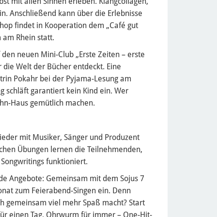
t mit allen Sinnen erleben. Klangcollagen,
in. Anschließend kann über die Erlebnisse
hop findet in Kooperation dem „Café gut
am Rhein statt.
 den neuen Mini-Club „Erste Zeiten – erste
r die Welt der Bücher entdeckt. Eine
atrin Pokahr bei der Pyjama-Lesung am
 schläft garantiert kein Kind ein. Wer
Hahn-Haus gemütlich machen.
eder mit Musiker, Sänger und Produzent
fachen Übungen lernen die Teilnehmenden,
ongwritings funktioniert.
nde Angebote: Gemeinsam mit dem Sojus 7
onat zum Feierabend-Singen ein. Denn
ch gemeinsam viel mehr Spaß macht? Start
für einen Tag, Ohrwurm für immer – One-Hit-