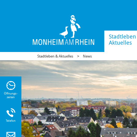
Stadtleben
Aktuelles
Stadtleben & Aktuelles
News
n Sie
n zu
Öffnungs-
zeiten
Telefon