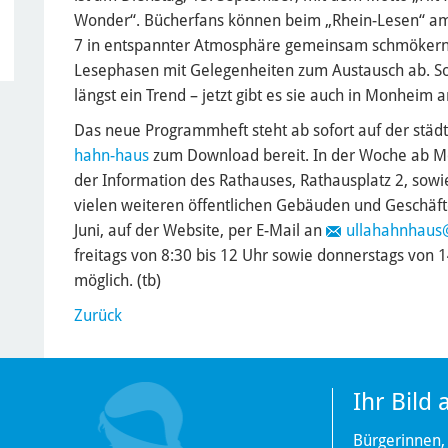
Wonder“. Bücherfans können beim „Rhein-Lesen“ am
7 in entspannter Atmosphäre gemeinsam schmökern. 
Lesephasen mit Gelegenheiten zum Austausch ab. Sol
längst ein Trend – jetzt gibt es sie auch in Monheim
Das neue Programmheft steht ab sofort auf der städ
hahn-haus
zum Download bereit. In der Woche ab Mon
der Information des Rathauses, Rathausplatz 2, sowi
vielen weiteren öffentlichen Gebäuden und Geschäf
Juni, auf der Website, per E-Mail an
ullahahnhau
freitags von 8:30 bis 12 Uhr sowie donnerstags von 
möglich. (tb)
Zurück
Ihr Bild
Bürgerinnen,