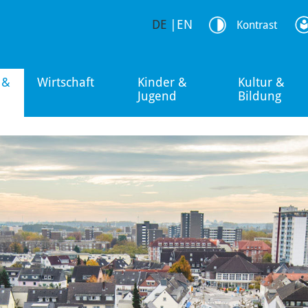
DE
|
EN
Kontrast
 &
Wirtschaft
Kinder &
Kultur &
Jugend
Bildung