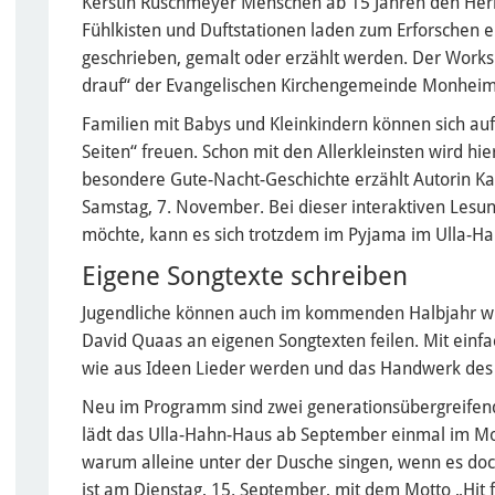
Kerstin Ruschmeyer Menschen ab 15 Jahren den Herbs
Fühlkisten und Duftstationen laden zum Erforschen e
geschrieben, gemalt oder erzählt werden. Der Works
drauf“ der Evangelischen Kirchengemeinde Monheim 
Familien mit Babys und Kleinkindern können sich auf
Seiten“ freuen. Schon mit den Allerkleinsten wird hie
besondere Gute-Nacht-Geschichte erzählt Autorin K
Samstag, 7. November. Bei dieser interaktiven Lesung
möchte, kann es sich trotzdem im Pyjama im Ulla-
Eigene Songtexte schreiben
Jugendliche können auch im kommenden Halbjahr wi
David Quaas an eigenen Songtexten feilen. Mit ein
wie aus Ideen Lieder werden und das Handwerk des S
Neu im Programm sind zwei generationsübergreife
lädt das Ulla-Hahn-Haus ab September einmal im M
warum alleine unter der Dusche singen, wenn es do
ist am Dienstag, 15. September, mit dem Motto „Hit 