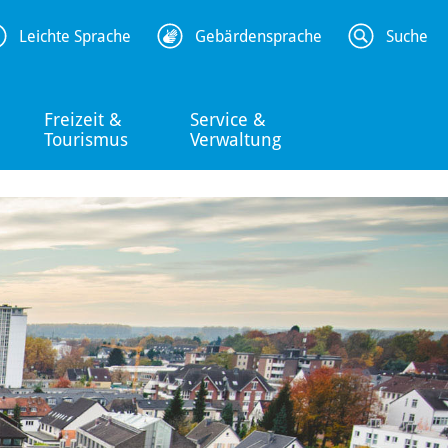
Leichte Sprache
Gebärdensprache
Suche
Freizeit &
Service &
Tourismus
Verwaltung