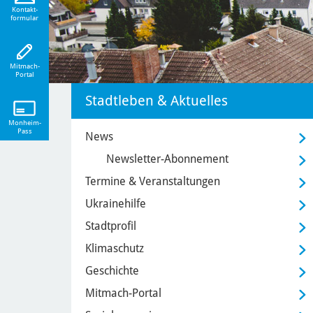
eiten!
Kontakt-
formular
Mitmach-
Portal
Stadtleben & Aktuelles
Monheim-
Pass
News
Newsletter-Abonnement
Termine & Veranstaltungen
Ukrainehilfe
Stadtprofil
Klimaschutz
Geschichte
Mitmach-Portal