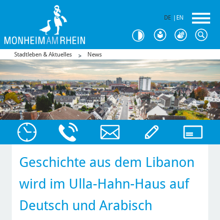
DE
|
EN
Stadtleben & Aktuelles
News
Geschichte aus dem Libanon
wird im Ulla-Hahn-Haus auf
Deutsch und Arabisch