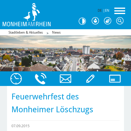
DE
|
EN
Stadtleben & Aktuelles
News
Feuerwehrfest des
Monheimer Löschzugs
07.09.2015