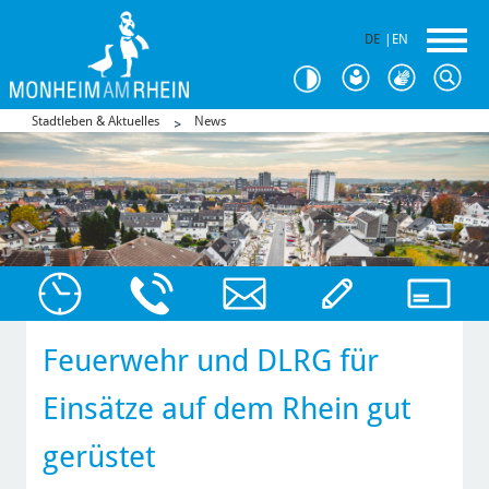
DE
|
EN
Stadtleben & Aktuelles
News
Feuerwehr und DLRG für
Einsätze auf dem Rhein gut
gerüstet